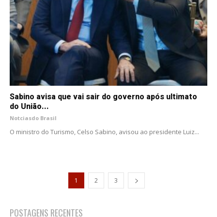
Sabino avisa que vai sair do governo após ultimato
do União...
Notciasdo Brasil
O ministro do Turismo, Celso Sabino, avisou ao presidente Luiz...
1
2
3
POSTAGENS RECENTES