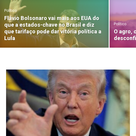
Político
Flávio Bolsonaro vai mais aos EUA do
que a estados-chave no Brasil e diz
Político
que tarifaço pode dar vitória política a
O agro, 
Lula
desconf