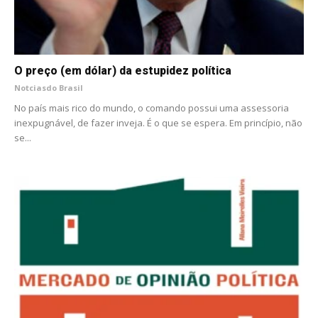
O preço (em dólar) da estupidez política
Notciasdo Brasil
No país mais rico do mundo, o comando possui uma assessoria
inexpugnável, de fazer inveja. É o que se espera. Em princípio, não
se...