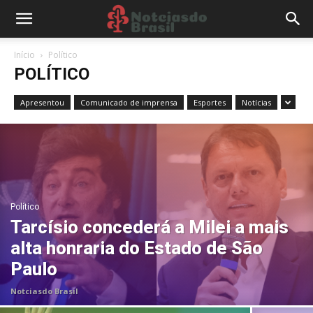
Início
Político
POLÍTICO
Apresentou
Comunicado de imprensa
Esportes
Notícias
Político
Tarcísio concederá a Milei a mais
alta honraria do Estado de São
Paulo
Notciasdo Brasil