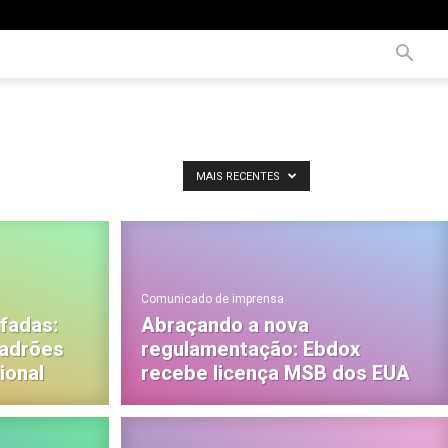
MAIS RECENTES
Comunicado de imprensa
fadas:
Abraçando a nova
padrões
regulamentação: Ebdox
ional
recebe licença MSB dos EUA