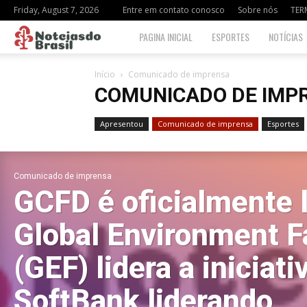
Friday, August 7, 2026
Entre em contato conosco
Sobre nós
TER
Notciasdo
PAGINA INICIAL
ESPORTES
NOTÍCIAS
Brasil
Início
Comunicado de imprensa
COMUNICADO DE IMP
Apresentou
Comunicado de imprensa
Esportes
Comunicado de imprensa
GCFD é oficialmente 
Global Environment Fa
(GEF) lidera a iniciat
SoftBank liderando