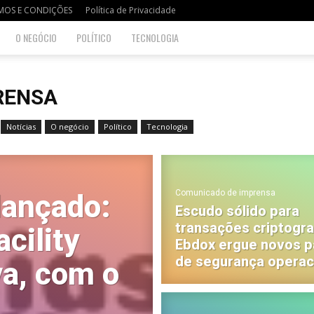
MOS E CONDIÇÕES
Política de Privacidade
O NEGÓCIO
POLÍTICO
TECNOLOGIA
RENSA
Notícias
O negócio
Político
Tecnologia
Comunicado de imprensa
lançado:
Escudo sólido para
transações criptogra
cility
Ebdox ergue novos 
de segurança operac
iva, com o