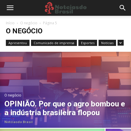
Início
O negócio
Página 5
O NEGÓCIO
Apresentou
Comunicado de imprensa
Esportes
Notícias
O negócio
OPINIÃO. Por que o agro bombou e
a indústria brasileira flopou
Notciasdo Brasil