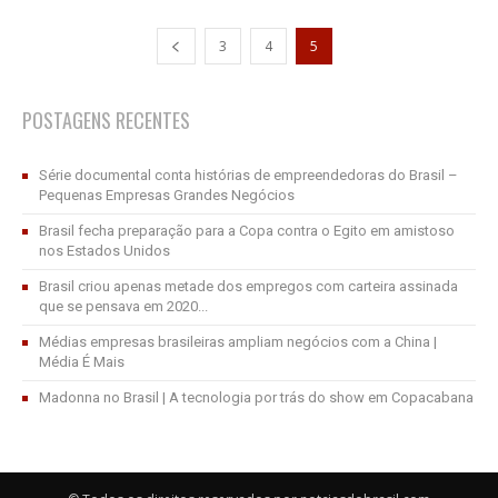
3
4
5
POSTAGENS RECENTES
Série documental conta histórias de empreendedoras do Brasil –
Pequenas Empresas Grandes Negócios
Brasil fecha preparação para a Copa contra o Egito em amistoso
nos Estados Unidos
Brasil criou apenas metade dos empregos com carteira assinada
que se pensava em 2020...
Médias empresas brasileiras ampliam negócios com a China |
Média É Mais
Madonna no Brasil | A tecnologia por trás do show em Copacabana