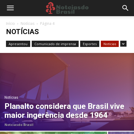
Início
Notícias
Página 4
NOTÍCIAS
Apresentou
Comunicado de imprensa
Esportes
Notícias
Notícias
Planalto considera que Brasil vive
maior ingerência desde 1964
Notciasdo Brasil