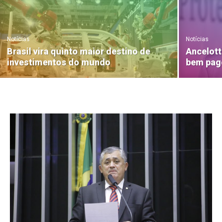
Notícias
Notícias
Brasil vira quinto maior destino de
Ancelott
investimentos do mundo
bem pag