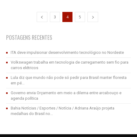
3
4
5
POSTAGENS RECENTES
ITA deve impulsionar desenvolvimento tecnológico no Nordeste
Volkswagen trabalha em tecnologia de carregamento sem fio para
carros elétricos
Lula diz que mundo não pode só pedir para Brasil manter floresta
em pé...
Governo envia Orçamento em meio a dilema entre arcabouço e
agenda política
Bahia Notícias / Esportes / Notícia / Adriana Araújo projeta
medalhas do Brasil no...