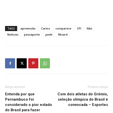
TAGS
apreensão
Carlos
comparece
CPI
Não
Notícias
passaporte
pede
Wizard
Artigo anterior
Próximo artigo
Entenda por que
Com dois atletas do Grêmio,
Pernambuco foi
seleção olímpica do Brasil é
considerado o pior estado
convocada – Esportes
do Brasil para fazer