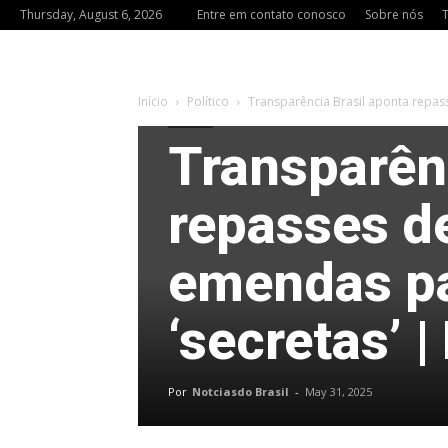
Thursday, August 6, 2026
Entre em contato conosco
Sobre nós
Início
Político
Transparência Brasil aponta repass
Político
Transparênc
repasses d
emendas p
‘secretas’ |
Por
Notciasdo Brasil
-
May 31, 2025