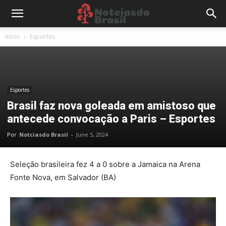
Início
Esportes
Esportes
Brasil faz nova goleada em amistoso que
antecede convocação a Paris – Esportes
Por
Notciasdo Brasil
-
June 5, 2024
Seleção brasileira fez 4 a 0 sobre a Jamaica na Arena
Fonte Nova, em Salvador (BA)