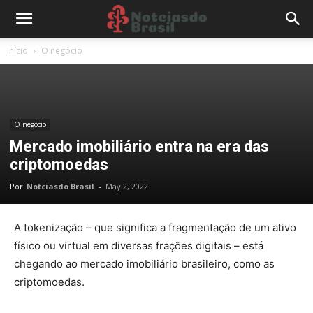
Início
O negócio
O negócio
Mercado imobiliário entra na era das
criptomoedas
Por
Notciasdo Brasil
-
May 2, 2022
A tokenização – que significa a fragmentação de um ativo
físico ou virtual em diversas frações digitais – está
chegando ao
mercado imobiliário
brasileiro, como as
criptomoedas.