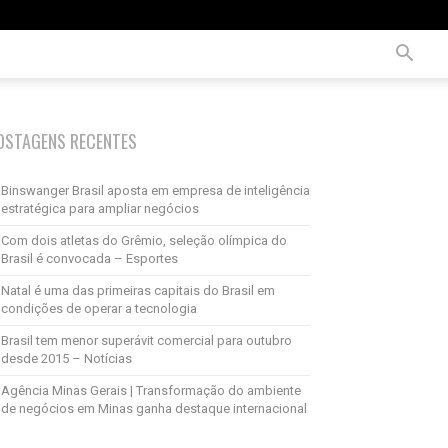
OSTAGENS RECENTES
Binswanger Brasil aposta em empresa de inteligência
estratégica para ampliar negócios
Com dois atletas do Grêmio, seleção olímpica do
Brasil é convocada – Esportes
Natal é uma das primeiras capitais do Brasil em
condições de operar a tecnologia
Brasil tem menor superávit comercial para outubro
desde 2015 – Notícias
Agência Minas Gerais | Transformação do ambiente
de negócios em Minas ganha destaque internacional