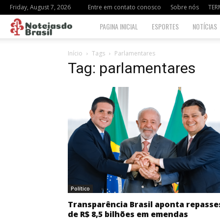
Friday, August 7, 2026
Entre em contato conosco
Sobre nós
TER
Notciasdo
PAGINA INICIAL
ESPORTES
NOTÍCIAS
Brasil
Início
Tags
Parlamentares
Tag: parlamentares
Político
Transparência Brasil aponta repasse
de R$ 8,5 bilhões em emendas