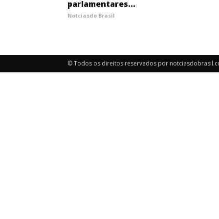
parlamentares...
Notciasdo Brasil
© Todos os direitos reservados por notciasdobrasil.