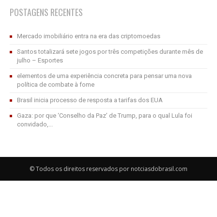
POSTAGENS RECENTES
Mercado imobiliário entra na era das criptomoedas
Santos totalizará sete jogos por três competições durante mês de
julho – Esportes
elementos de uma experiência concreta para pensar uma nova
política de combate à fome
Brasil inicia processo de resposta a tarifas dos EUA
Gaza: por que ‘Conselho da Paz’ de Trump, para o qual Lula foi
convidado,...
© Todos os direitos reservados por notciasdobrasil.com