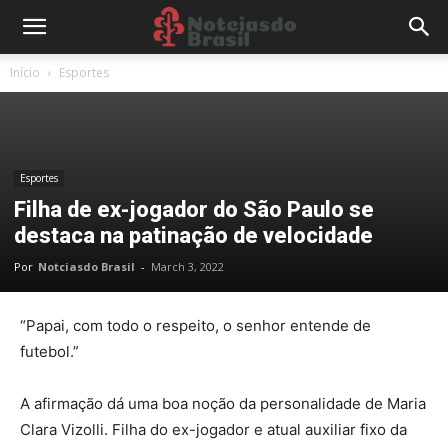
Início
Esportes
Esportes
Filha de ex-jogador do São Paulo se
destaca na patinação de velocidade
Por
Notciasdo Brasil
-
March 3, 2022
“Papai, com todo o respeito, o senhor entende de
futebol.”
A afirmação dá uma boa noção da personalidade de
Maria
Clara Vizolli
. Filha do ex-jogador e atual auxiliar fixo da