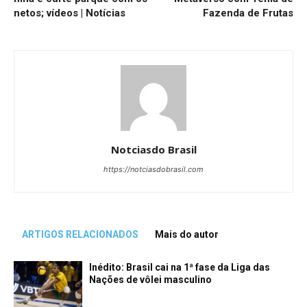
netos; vídeos | Notícias
Fazenda de Frutas
Notciasdo Brasil
https://notciasdobrasil.com
ARTIGOS RELACIONADOS
Mais do autor
Inédito: Brasil cai na 1ª fase da Liga das
Nações de vôlei masculino