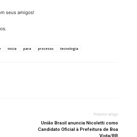
com seus amigos!
os.
e
inicia
para
processo
tecnologia
Próximo artigo
União Brasil anuncia Nicoletti como
Candidato Oficial à Prefeitura de Boa
Vista/RR