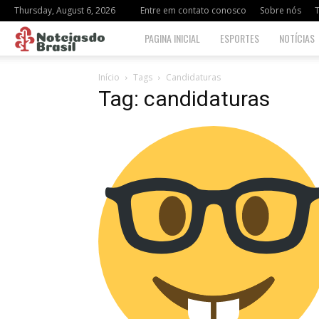
Thursday, August 6, 2026
Entre em contato conosco
Sobre nós
Notciasdo
PAGINA INICIAL
ESPORTES
NOTÍCIAS
Brasil
Início
Tags
Candidaturas
Tag: candidaturas