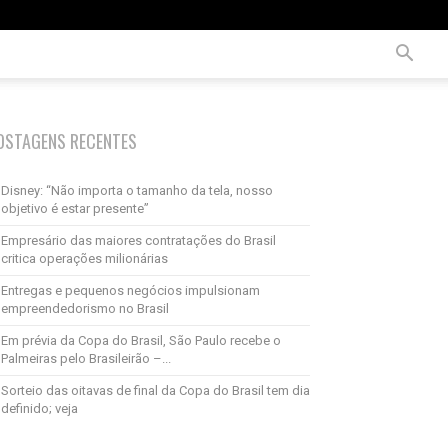
OSTAGENS RECENTES
Disney: “Não importa o tamanho da tela, nosso
objetivo é estar presente”
Empresário das maiores contratações do Brasil
critica operações milionárias
Entregas e pequenos negócios impulsionam
empreendedorismo no Brasil
Em prévia da Copa do Brasil, São Paulo recebe o
Palmeiras pelo Brasileirão –...
Sorteio das oitavas de final da Copa do Brasil tem dia
definido; veja