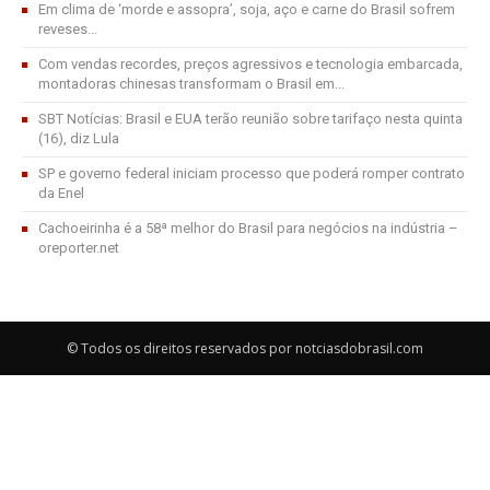
Em clima de ‘morde e assopra’, soja, aço e carne do Brasil sofrem
reveses...
Com vendas recordes, preços agressivos e tecnologia embarcada,
montadoras chinesas transformam o Brasil em...
SBT Notícias: Brasil e EUA terão reunião sobre tarifaço nesta quinta
(16), diz Lula
SP e governo federal iniciam processo que poderá romper contrato
da Enel
Cachoeirinha é a 58ª melhor do Brasil para negócios na indústria –
oreporter.net
© Todos os direitos reservados por notciasdobrasil.com