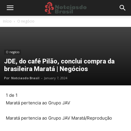
Início
O negócio
O negócio
JDE, do café Pilão, conclui compra da
brasileira Maratá | Negócios
Por
Notciasdo Brasil
-
January 7, 2024
1 de 1
Maratá pertencia ao Grupo JAV
Maratá pertencia ao Grupo JAV
Maratá/Reprodução