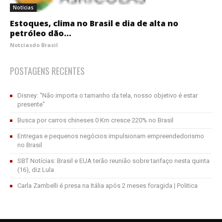
Notícias
Estoques, clima no Brasil e dia de alta no
petróleo dão...
Notciasdo Brasil
POSTAGENS RECENTES
Disney: “Não importa o tamanho da tela, nosso objetivo é estar
presente”
Busca por carros chineses 0 Km cresce 220% no Brasil
Entregas e pequenos negócios impulsionam empreendedorismo
no Brasil
SBT Notícias: Brasil e EUA terão reunião sobre tarifaço nesta quinta
(16), diz Lula
Carla Zambelli é presa na Itália após 2 meses foragida | Politica