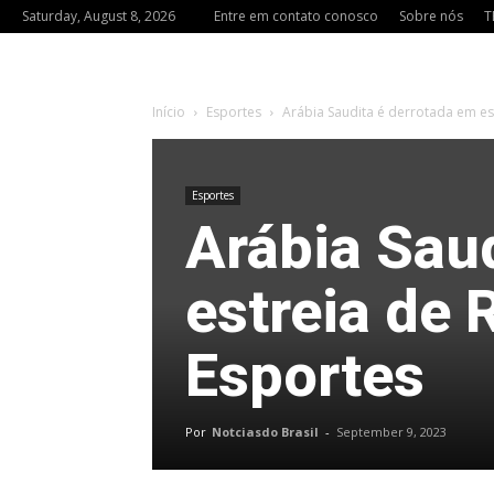
Saturday, August 8, 2026
Entre em contato conosco
Sobre nós
T
Início
Esportes
Arábia Saudita é derrotada em es
Esportes
Arábia Sau
estreia de 
Esportes
Por
Notciasdo Brasil
-
September 9, 2023