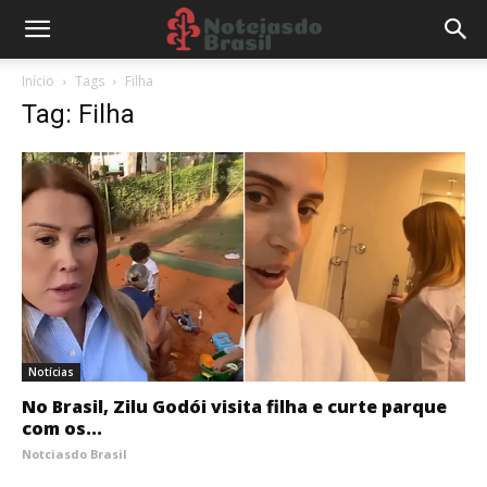
Início
Tags
Filha
Tag: Filha
Notícias
No Brasil, Zilu Godói visita filha e curte parque
com os...
Notciasdo Brasil