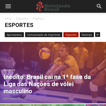
Início
Esportes
Página 2
ESPORTES
Apresentou
Comunicado de imprensa
Esportes
Notícias
Esportes
Inédito: Brasil cai na 1ª fase da
Liga das Nações de vôlei
masculino
Notciasdo Brasil