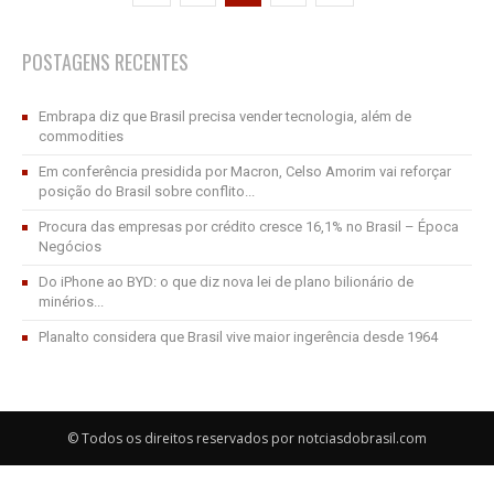
POSTAGENS RECENTES
Embrapa diz que Brasil precisa vender tecnologia, além de
commodities
Em conferência presidida por Macron, Celso Amorim vai reforçar
posição do Brasil sobre conflito...
Procura das empresas por crédito cresce 16,1% no Brasil – Época
Negócios
Do iPhone ao BYD: o que diz nova lei de plano bilionário de
minérios...
Planalto considera que Brasil vive maior ingerência desde 1964
© Todos os direitos reservados por notciasdobrasil.com