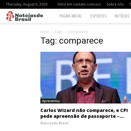
Thursday, August 6, 2026
Entre em contato conosco
Sobre nós
Notciasdo
PAGINA INICIAL
ESPORTES
NOTÍCIAS
Brasil
Início
Tags
Comparece
Tag: comparece
Apresentou
Carlos Wizard não comparece, e CPI
pede apreensão de passaporte –...
Notciasdo Brasil