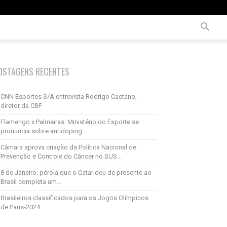
OSTAGENS RECENTES
CNN Esportes S/A entrevista Rodrigo Caetano,
diretor da CBF
Flamengo x Palmeiras: Ministério do Esporte se
pronuncia sobre antidoping
Câmara aprova criação da Política Nacional de
Prevenção e Controle do Câncer no SUS...
8 de Janeiro: pérola que o Catar deu de presente ao
Brasil completa um...
Brasileiros classificados para os Jogos Olímpicos
de Paris-2024