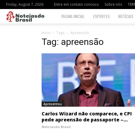
Friday, August 7, 2026
Entre em contato conosco
Sobre nós
TER
Notciasdo
PAGINA INICIAL
ESPORTES
NOTÍCIAS
Brasil
Início
Tags
Apreensão
Tag: apreensão
Apresentou
Carlos Wizard não comparece, e CPI
pede apreensão de passaporte –...
Notciasdo Brasil