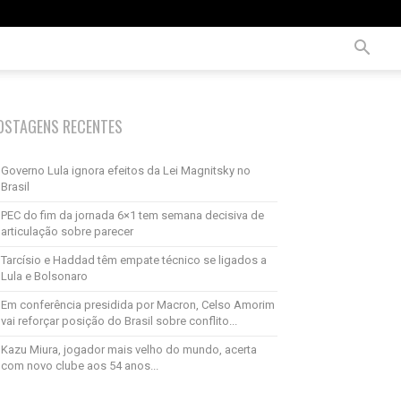
OSTAGENS RECENTES
Governo Lula ignora efeitos da Lei Magnitsky no
Brasil
PEC do fim da jornada 6×1 tem semana decisiva de
articulação sobre parecer
Tarcísio e Haddad têm empate técnico se ligados a
Lula e Bolsonaro
Em conferência presidida por Macron, Celso Amorim
vai reforçar posição do Brasil sobre conflito...
Kazu Miura, jogador mais velho do mundo, acerta
com novo clube aos 54 anos...