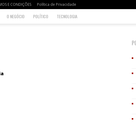
MOS E CONDIÇÕES
Política de Privacidade
O NEGÓCIO
POLÍTICO
TECNOLOGIA
P
ia