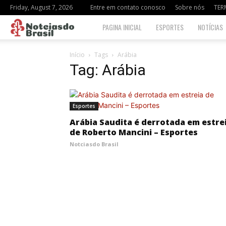
Friday, August 7, 2026
Entre em contato conosco
Sobre nós
TER
Notciasdo
PAGINA INICIAL
ESPORTES
NOTÍCIAS
Brasil
Início
Tags
Arábia
Tag: Arábia
Esportes
Arábia Saudita é derrotada em estre
de Roberto Mancini – Esportes
Notciasdo Brasil