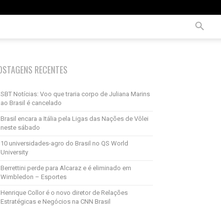
OSTAGENS RECENTES
SBT Notícias: Voo que traria corpo de Juliana Marins
ao Brasil é cancelado
Brasil encara a Itália pela Ligas das Nações de Vôlei
neste sábado
10 universidades-agro do Brasil no QS World
University
Berrettini perde para Alcaraz e é eliminado em
Wimbledon – Esportes
Henrique Collor é o novo diretor de Relações
Estratégicas e Negócios na CNN Brasil