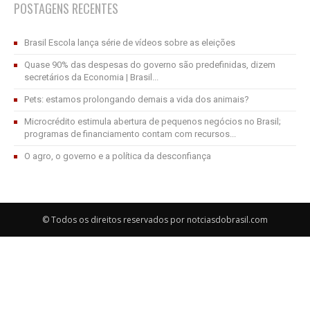
POSTAGENS RECENTES
Brasil Escola lança série de vídeos sobre as eleições
Quase 90% das despesas do governo são predefinidas, dizem
secretários da Economia | Brasil...
Pets: estamos prolongando demais a vida dos animais?
Microcrédito estimula abertura de pequenos negócios no Brasil;
programas de financiamento contam com recursos...
O agro, o governo e a política da desconfiança
© Todos os direitos reservados por notciasdobrasil.com