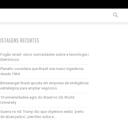
OSTAGENS RECENTES
Fogão smart: cinco curiosidades sobre a tecnologia |
Eletrônicos
Planalto considera que Brasil vive maior ingerência
desde 1964
Binswanger Brasil aposta em empresa de inteligência
estratégica para ampliar negócios
10 universidades-agro do Brasil no QS World
University
Guerra no Irã: Trump diz que objetivos estão ‘perto
de alcançados’; petróleo sobe e...