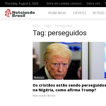
Thursday, August 6, 2026
Entre em contato conosco
Sobre nós
Notciasdo
PAGINA INICIAL
ESPORTES
NOTÍCIAS
Brasil
Início
Tags
Perseguidos
Tag: perseguidos
Notícias
Os cristãos estão sendo perseguido
na Nigéria, como afirma Trump?
Notciasdo Brasil