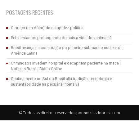
POSTAGENS RECENTES
O preço (em dólar) da estupidez política
Pets: estamos prolongando demais a vida dos animais?
Brasil avança na construção do primeiro submarino nuclear da
América Latina
Criminosos invadem hospital e decapitam paciente na maca |
Notícias Brasil | Diário Online
Confinamento no Sul do Brasil alia tradição, tecnologia e
sustentabilidade na pecuária intensiva
© Todos os direitos reservados por notciasdobrasil.com