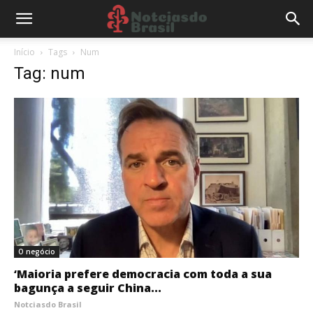
Início
Tags
Num
Tag: num
O negócio
‘Maioria prefere democracia com toda a sua
bagunça a seguir China...
Notciasdo Brasil