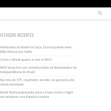
OSTAGENS RECENTES
Adversária do Brasil na Copa, Escócia perde meia
Billy Gilmour por lesão
Como o Brasil ajudou a criar a ONU?
IBGE lança livro em comemoração ao Bicentenário da
Independência do Brasil
Na mira do STF, orçamento secreto se apropriou de
obras escolares
Brasil fecha preparação para a Copa contra o Egito
em amistoso nos Estados Unidos