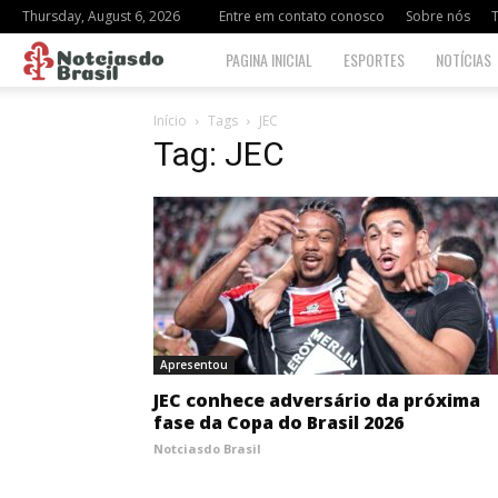
Thursday, August 6, 2026
Entre em contato conosco
Sobre nós
Notciasdo
PAGINA INICIAL
ESPORTES
NOTÍCIAS
Brasil
Início
Tags
JEC
Tag: JEC
Apresentou
JEC conhece adversário da próxima
fase da Copa do Brasil 2026
Notciasdo Brasil