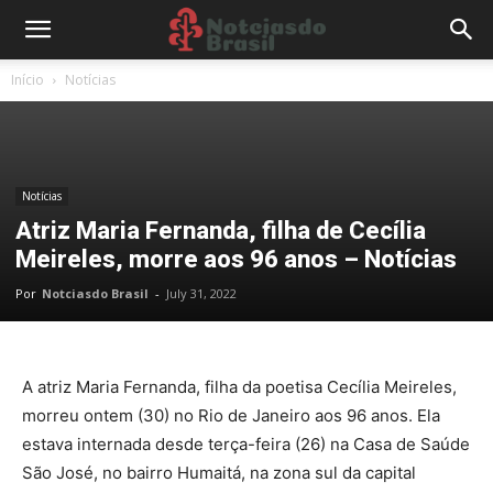
Início
Notícias
Notícias
Atriz Maria Fernanda, filha de Cecília
Meireles, morre aos 96 anos – Notícias
Por
Notciasdo Brasil
-
July 31, 2022
A atriz Maria Fernanda, filha da poetisa Cecília Meireles,
morreu ontem (30) no Rio de Janeiro aos 96 anos. Ela
estava internada desde terça-feira (26) na Casa de Saúde
São José, no bairro Humaitá, na zona sul da capital