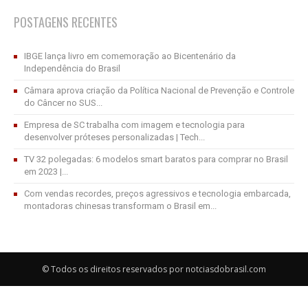
POSTAGENS RECENTES
IBGE lança livro em comemoração ao Bicentenário da
Independência do Brasil
Câmara aprova criação da Política Nacional de Prevenção e Controle
do Câncer no SUS...
Empresa de SC trabalha com imagem e tecnologia para
desenvolver próteses personalizadas | Tech...
TV 32 polegadas: 6 modelos smart baratos para comprar no Brasil
em 2023 |...
Com vendas recordes, preços agressivos e tecnologia embarcada,
montadoras chinesas transformam o Brasil em...
© Todos os direitos reservados por notciasdobrasil.com