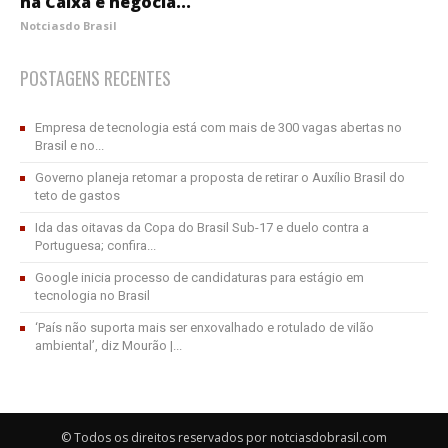
na Caixa e negocia...
Notciasdo Brasil
POSTAGENS RECENTES
Empresa de tecnologia está com mais de 300 vagas abertas no
Brasil e no...
Governo planeja retomar a proposta de retirar o Auxílio Brasil do
teto de gastos
Ida das oitavas da Copa do Brasil Sub-17 e duelo contra a
Portuguesa; confira...
Google inicia processo de candidaturas para estágio em
tecnologia no Brasil
‘País não suporta mais ser enxovalhado e rotulado de vilão
ambiental’, diz Mourão |...
© Todos os direitos reservados por notciasdobrasil.com