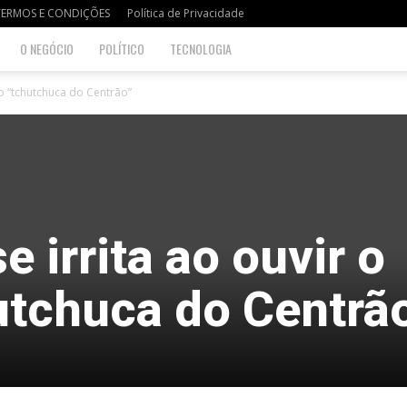
TERMOS E CONDIÇÕES
Política de Privacidade
O NEGÓCIO
POLÍTICO
TECNOLOGIA
mo “tchutchuca do Centrão”
e irrita ao ouvir o
utchuca do Centrã