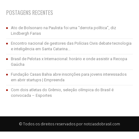
POSTAGENS RECENTES
Ato de Bolsonaro na Paulista foi uma “derrota política”, diz
Lindbergh Farias
Encontro nacional de gestores das Polícias Civis debate tecnologia
e inteligência em Santa Catarina...
Brasil de Pelotas x Internacional: horário e onde assistir a Recopa
Gaúcha
Fundação Casas Bahia abre inscrições para jovens interessados
em abrir startups | Empreenda
Com dois atletas do Grêmio, seleção olímpica do Brasil é
convocada – Esportes
© Todos os direitos reservados por notciasdobrasil.com