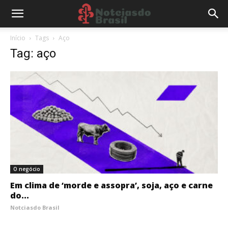
Início
Tags
Aço
Tag: aço
O negócio
Em clima de ‘morde e assopra’, soja, aço e carne
do...
Notciasdo Brasil