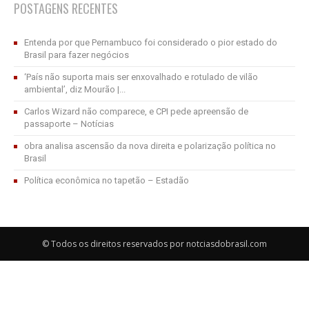
POSTAGENS RECENTES
Entenda por que Pernambuco foi considerado o pior estado do
Brasil para fazer negócios
‘País não suporta mais ser enxovalhado e rotulado de vilão
ambiental’, diz Mourão |...
Carlos Wizard não comparece, e CPI pede apreensão de
passaporte – Notícias
obra analisa ascensão da nova direita e polarização política no
Brasil
Política econômica no tapetão – Estadão
© Todos os direitos reservados por notciasdobrasil.com