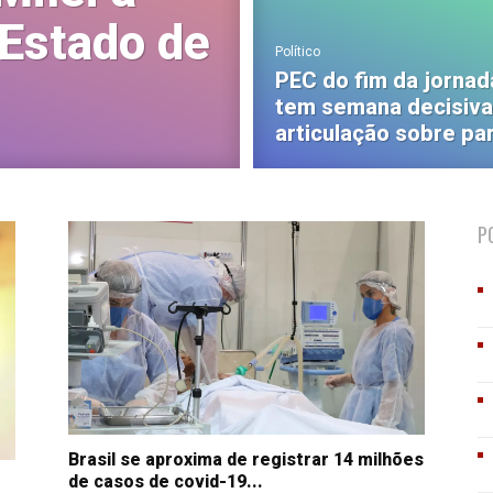
 Estado de
Político
PEC do fim da jornad
tem semana decisiva
articulação sobre pa
P
Brasil se aproxima de registrar 14 milhões
de casos de covid-19...