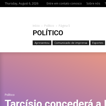
Thursday, August 6, 2026
Entre em contato conosco
Sobre nós
Início
Político
Página 5
POLÍTICO
Apresentou
Comunicado de imprensa
Esportes
Político
Tarcísio concederá a 