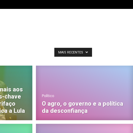
MAIS RECENTES
 mais aos
s-chave
Político
rifaço
O agro, o governo e a política
ica a Lula
da desconfiança