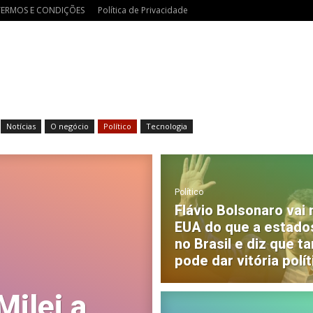
TERMOS E CONDIÇÕES
Política de Privacidade
Notícias
O negócio
Político
Tecnologia
Político
Flávio Bolsonaro vai
EUA do que a estado
no Brasil e diz que ta
pode dar vitória polít
Milei a