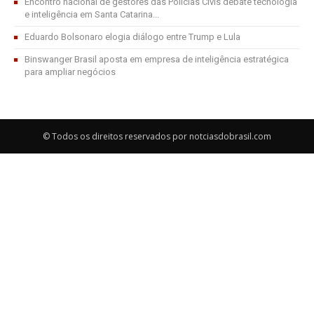
Encontro nacional de gestores das Polícias Civis debate tecnologia
e inteligência em Santa Catarina...
Eduardo Bolsonaro elogia diálogo entre Trump e Lula
Binswanger Brasil aposta em empresa de inteligência estratégica
para ampliar negócios
© Todos os direitos reservados por notciasdobrasil.com