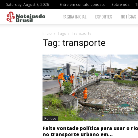
Saturday, August 8, 2026
Entre em contato conosco
Sobre nós
T
Notciasdo
PAGINA INICIAL
ESPORTES
NOTÍCIAS
Brasil
Início
Tags
Transporte
Tag: transporte
Político
Falta vontade política para usar o ri
no transporte urbano em...