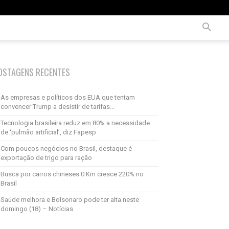
OSTAGENS RECENTES
As empresas e políticos dos EUA que tentam
convencer Trump a desistir de tarifas...
Tecnologia brasileira reduz em 80% a necessidade
de ‘pulmão artificial’, diz Fapesp
Com poucos negócios no Brasil, destaque é
exportação de trigo para ração
Busca por carros chineses 0 Km cresce 220% no
Brasil
Saúde melhora e Bolsonaro pode ter alta neste
domingo (18) – Notícias