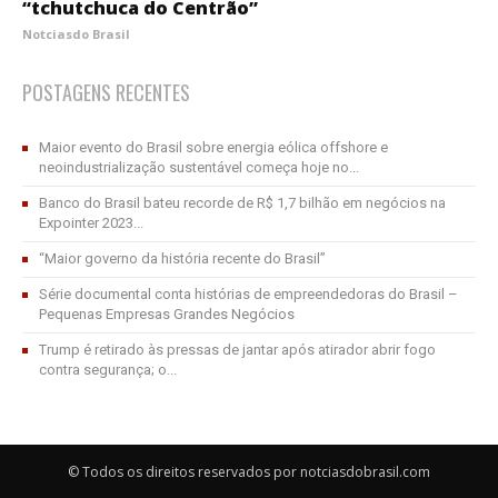
“tchutchuca do Centrão”
Notciasdo Brasil
POSTAGENS RECENTES
Maior evento do Brasil sobre energia eólica offshore e
neoindustrialização sustentável começa hoje no...
Banco do Brasil bateu recorde de R$ 1,7 bilhão em negócios na
Expointer 2023...
“Maior governo da história recente do Brasil”
Série documental conta histórias de empreendedoras do Brasil –
Pequenas Empresas Grandes Negócios
Trump é retirado às pressas de jantar após atirador abrir fogo
contra segurança; o...
© Todos os direitos reservados por notciasdobrasil.com