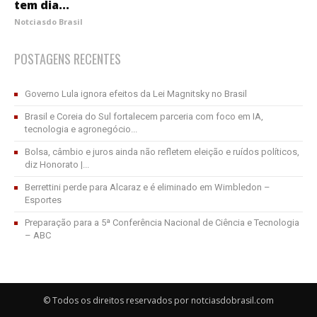
tem dia...
Notciasdo Brasil
POSTAGENS RECENTES
Governo Lula ignora efeitos da Lei Magnitsky no Brasil
Brasil e Coreia do Sul fortalecem parceria com foco em IA,
tecnologia e agronegócio...
Bolsa, câmbio e juros ainda não refletem eleição e ruídos políticos,
diz Honorato |...
Berrettini perde para Alcaraz e é eliminado em Wimbledon –
Esportes
Preparação para a 5ª Conferência Nacional de Ciência e Tecnologia
– ABC
© Todos os direitos reservados por notciasdobrasil.com