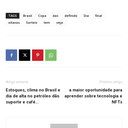
TAGS
Brasil
Copa
das
definido
Dia
final
oitavas
Sorteio
tem
veja
Artigo anterior
Próximo artigo
Estoques, clima no Brasil e
a maior oportunidade para
dia de alta no petróleo dão
aprender sobre tecnologia e
suporte e café…
NFTs