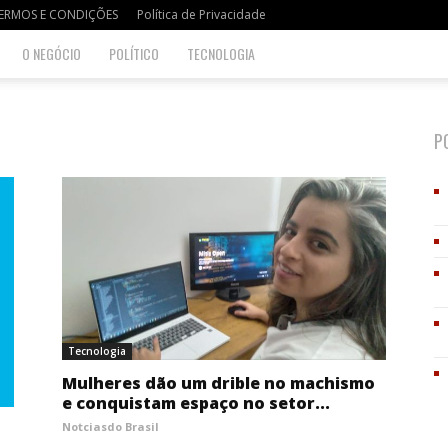
ERMOS E CONDIÇÕES
Política de Privacidade
O NEGÓCIO
POLÍTICO
TECNOLOGIA
P
Tecnologia
Mulheres dão um drible no machismo
e conquistam espaço no setor...
Notciasdo Brasil