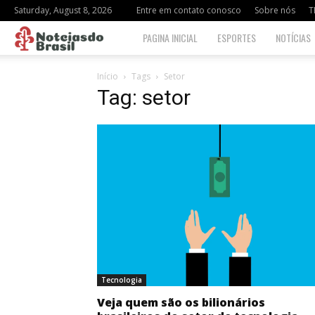
Saturday, August 8, 2026
Entre em contato conosco
Sobre nós
T
Notciasdo
PAGINA INICIAL
ESPORTES
NOTÍCIAS
Brasil
Início
Tags
Setor
Tag: setor
Tecnologia
Veja quem são os bilionários