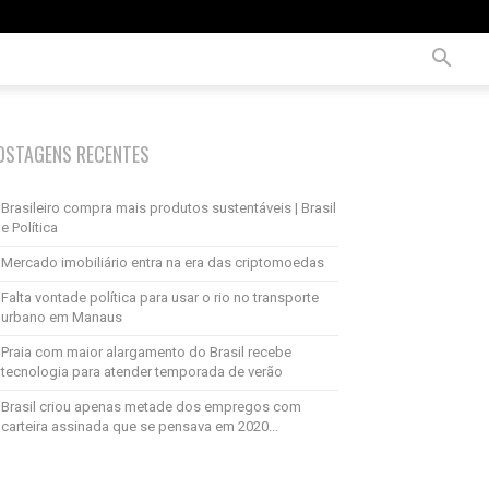
OSTAGENS RECENTES
Brasileiro compra mais produtos sustentáveis | Brasil
e Política
Mercado imobiliário entra na era das criptomoedas
Falta vontade política para usar o rio no transporte
urbano em Manaus
Praia com maior alargamento do Brasil recebe
tecnologia para atender temporada de verão
Brasil criou apenas metade dos empregos com
carteira assinada que se pensava em 2020...