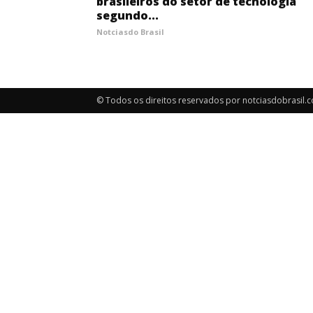
brasileiros do setor de tecnologia
segundo...
Notciasdo Brasil
© Todos os direitos reservados por notciasdobrasil.