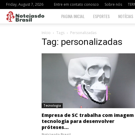
Friday, August 7, 2026
Entre em contato conosco
Sobre nós
TER
Notciasdo
PAGINA INICIAL
ESPORTES
NOTÍCIAS
Brasil
Início
Tags
Personalizadas
Tag: personalizadas
Tecnologia
Empresa de SC trabalha com imagem
tecnologia para desenvolver
próteses...
Notciasdo Brasil