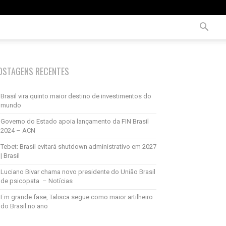
OSTAGENS RECENTES
Brasil vira quinto maior destino de investimentos do
mundo
Governo do Estado apoia lançamento da FIN Brasil
2024 – ACN
Tebet: Brasil evitará shutdown administrativo em 2027
| Brasil
Luciano Bivar chama novo presidente do União Brasil
de psicopata – Notícias
Em grande fase, Talisca segue como maior artilheiro
do Brasil no ano