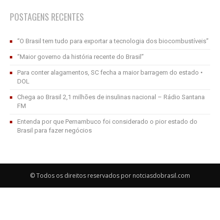
POSTAGENS RECENTES
“O Brasil tem tudo para exportar a tecnologia dos biocombustíveis”
“Maior governo da história recente do Brasil”
Para conter alagamentos, SC fecha a maior barragem do estado •
DOL
Chega ao Brasil 2,1 milhões de insulinas nacional – Rádio Santana
FM
Entenda por que Pernambuco foi considerado o pior estado do
Brasil para fazer negócios
© Todos os direitos reservados por notciasdobrasil.com