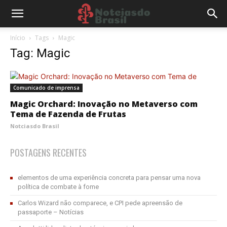
Início
Tags
Magic
Tag: Magic
Comunicado de imprensa
Magic Orchard: Inovação no Metaverso com
Tema de Fazenda de Frutas
Notciasdo Brasil
POSTAGENS RECENTES
elementos de uma experiência concreta para pensar uma nova
política de combate à fome
Carlos Wizard não comparece, e CPI pede apreensão de
passaporte – Notícias