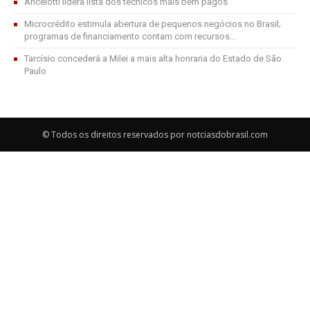
Ancelotti lidera lista dos técnicos mais bem pagos
Microcrédito estimula abertura de pequenos negócios no Brasil;
programas de financiamento contam com recursos...
Tarcísio concederá a Milei a mais alta honraria do Estado de São
Paulo
© Todos os direitos reservados por notciasdobrasil.com