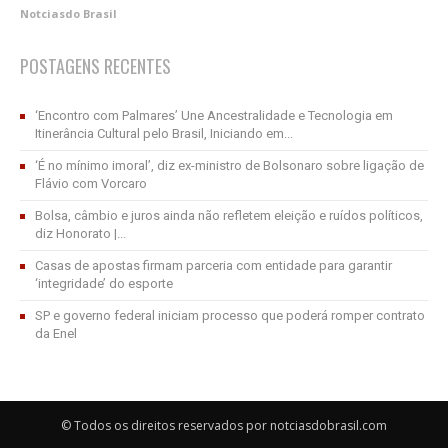
Notciasdo Brasil
POSTAGENS RECENTES
‘Encontro com Palmares’ Une Ancestralidade e Tecnologia em
Itinerância Cultural pelo Brasil, Iniciando em...
‘É no mínimo imoral’, diz ex-ministro de Bolsonaro sobre ligação de
Flávio com Vorcaro
Bolsa, câmbio e juros ainda não refletem eleição e ruídos políticos,
diz Honorato |...
Casas de apostas firmam parceria com entidade para garantir
‘integridade’ do esporte
SP e governo federal iniciam processo que poderá romper contrato
da Enel
© Todos os direitos reservados por notciasdobrasil.com