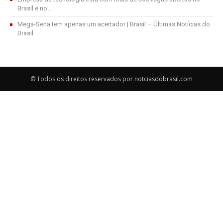
Brasil e no...
Mega-Sena tem apenas um acertador | Brasil – Últimas Notícias do
Brasil
© Todos os direitos reservados por notciasdobrasil.com