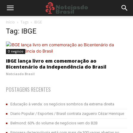
Início
Tags
IBGE
Tag: IBGE
O negócio
IBGE lança livro em comemoração ao
Bicentenário da Independência do Brasil
Notciasdo Brasil
POSTAGENS RECENTES
Educação à venda: os negócios sombrios da extrema direita
Diario Popular / Esportes / Brasil contrata zagueiro Cézar Henrique
Belmond: 60% do volume de negócios vem do B2B
Empresa de tecnologia está com mais de 300 vagas abertas no