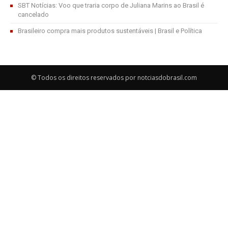
SBT Notícias: Voo que traria corpo de Juliana Marins ao Brasil é
cancelado
Brasileiro compra mais produtos sustentáveis | Brasil e Política
© Todos os direitos reservados por notciasdobrasil.com