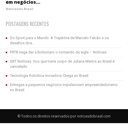
em negócios...
Notciasdo Brasil
POSTAGENS RECENTES
Do Sport para o Mundo: A Trajetória de Marcelo Falcão e os
desafios dos...
PRTB nega dar a Bolsonaro o comando da sigla – Notícias
SBT Notícias: Voo que traria corpo de Juliana Marins ao Brasil é
cancelado
Tecnologia Robótica Inovadora Chega ao Brasil
Entregas e pequenos negócios impulsionam empreendedorismo
no Brasil
© Todos os direitos reservados por notciasdobrasil.com