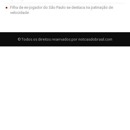
Filha de ex-jogador do São Paulo se destaca na patinação de
velocidade
© Todos os direitos reservados por notciasdobrasil.com