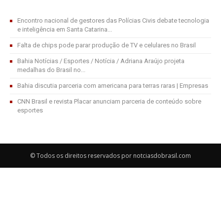
Encontro nacional de gestores das Polícias Civis debate tecnologia
e inteligência em Santa Catarina...
Falta de chips pode parar produção de TV e celulares no Brasil
Bahia Notícias / Esportes / Notícia / Adriana Araújo projeta
medalhas do Brasil no...
Bahia discutia parceria com americana para terras raras | Empresas
CNN Brasil e revista Placar anunciam parceria de conteúdo sobre
esportes
© Todos os direitos reservados por notciasdobrasil.com