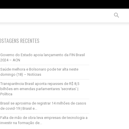
OSTAGENS RECENTES
Governo do Estado apoia lançamento da FIN Brasil
2024 – ACN
Saúde melhora e Bolsonaro pode ter alta neste
domingo (18) – Notícias
Transparência Brasil aponta repasses de R$ 8,5
bilhões em emendas parlamentares ‘secretas’ |
Política
Brasil se aproxima de registrar 14 milhões de casos
de covid-19 | Brasil e...
Falta de mão de obra leva empresas de tecnologia a
investir na formação de...