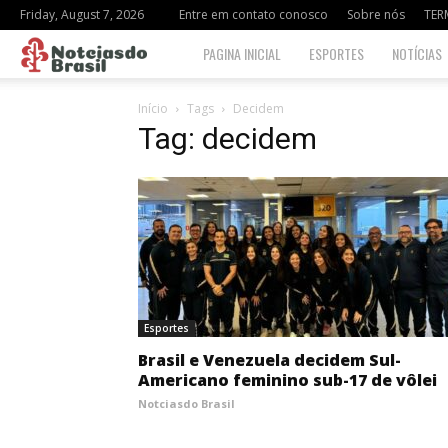
Friday, August 7, 2026
Entre em contato conosco
Sobre nós
TER
Notciasdo
PAGINA INICIAL
ESPORTES
NOTÍCIAS
Brasil
Início
Tags
Decidem
Tag: decidem
Esportes
Brasil e Venezuela decidem Sul-
Americano feminino sub-17 de vôlei
Notciasdo Brasil